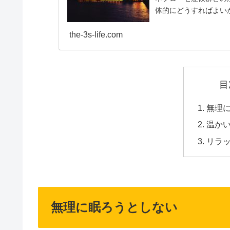
体的にどうすればよい
the-3s-life.com
目
無理
温か
リラ
無理に眠ろうとしない